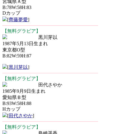
宮城県Ａ型
B:78W:58H:83
Dカップ
[
齊藤夢愛
]
【無料グラビア】
黒川芽以
1987年5月13日生まれ
東京都O型
B:82W:59H:87
[
黒川芽以
]
【無料グラビア】
田代さやか
1985年9月9日生まれ
愛知県Ｂ型
B:93W:58H:88
Hカップ
[
田代さやか
]
【無料グラビア】
島崎遥香